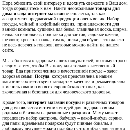
Пора обновить свой интерьер и вдохнуть свежести в Ваш дом,
тогда обращайтесь к нам. Найти необходимые
товары для
дома и сада интернет магазин
очень легко, так как
ассортимент предлагаемой продукции очень велик. Набор
посуды, чайный и кофейный сервиз, принадлежности для
ванной комнаты, сушилка для белья, гладильная доска, ширма,
вешалка напольная, подставка для зонтов, садовые качели,
шезлонг, кресло-качалка, гамак, полка для обуви – это далеко
не весь перечень товаров, которые можно найти на нашем
сайте.
Мы заботимся о здоровье наших покупателей, поэтому строго
следим за тем, чтобы Вы покупали только качественный
товар. Еда приготовленная в качественной посуде – залог
здоровья семьи.
Посуда
, которая представлена в нашем
магазине соответствует стандартам качества и рекомендована
к использованию во всех европейских странах, как
экологичная и безопасная для человеческого здоровья.
Кроме того,
интернет-магазин посуды
и различных товаров
для дома является источником идей для подарков своим
родным и близким на различные праздники. Маму может
порадовать набор кастрюль, бабушку – какой-нибудь сервиз,
для папы идеальным подарком будут пивные бокалы, а
любимому дедушке можно подобрать что-нибудь для дачного