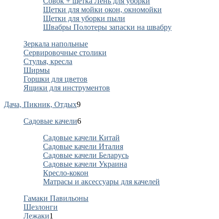
Совок + щетка Лень для уборки
Щетки для мойки окон, окномойки
Щетки для уборки пыли
Швабры Полотеры запаски на швабру
Зеркала напольные
Сервировочные столики
Стулья, кресла
Ширмы
Горшки для цветов
Ящики для инструментов
Дача, Пикник, Отдых
9
Садовые качели
6
Садовые качели Китай
Садовые качели Италия
Садовые качели Беларусь
Садовые качели Украина
Кресло-кокон
Матрасы и аксессуары для качелей
Гамаки Павильоны
Шезлонги
Лежаки
1