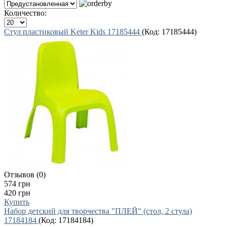
Количество:
Стул пластиковый Keter Kids 17185444
(Код:
17185444
)
Отзывов (0)
574 грн
420 грн
Купить
Набор детский для творчества "ПЛЕЙ" (стол, 2 стула)
17184184
(Код:
17184184
)