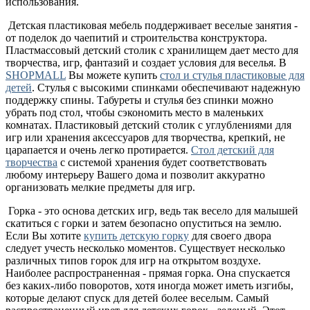
использования.
Детская пластиковая мебель поддерживает веселые занятия -
от поделок до чаепитий и строительства конструктора.
Пластмассовый детский столик с хранилищем дает место для
творчества, игр, фантазий и создает условия для веселья. В
SHOPMALL
Вы можете купить
стол и стулья пластиковые для
детей
. Стулья с высокими спинками обеспечивают надежную
поддержку спины. Табуреты и стулья без спинки можно
убрать под стол, чтобы сэкономить место в маленьких
комнатах. Пластиковый детский столик с углублениями для
игр или хранения аксессуаров для творчества, крепкий, не
царапается и очень легко протирается.
Стол детский для
творчества
с системой хранения будет соответствовать
любому интерьеру Вашего дома и позволит аккуратно
организовать мелкие предметы для игр.
Горка - это основа детских игр, ведь так весело для малышей
скатиться с горки и затем безопасно опуститься на землю.
Если Вы хотите
купить детскую горку
для своего двора
следует учесть несколько моментов. Существует несколько
различных типов горок для игр на открытом воздухе.
Наиболее распространенная - прямая горка. Она спускается
без каких-либо поворотов, хотя иногда может иметь изгибы,
которые делают спуск для детей более веселым. Самый