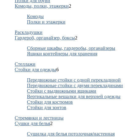
Полки для обуви
Комоды, полки, этажерки
2
Комоды
Полки и этажерки
Раскладушки
Гардероб, органайзер, боксы
2
Сборные шкафы, гардеробы, органайзеры
Ящики контейнеры для хранения
Стеллажи
Стойки для одежды
6
Передвижные стойки с одной перекладиной
Передвижные стойки с двумя перекладинами
Стойки с выдвижными ящиками
Вертикальные вешалки для верхней одежды
Стойки для костюмов
Стойки для зонтов
Стремянки и лестницы
Сушки для белья
2
Сушилка для белья потолочная/настенная