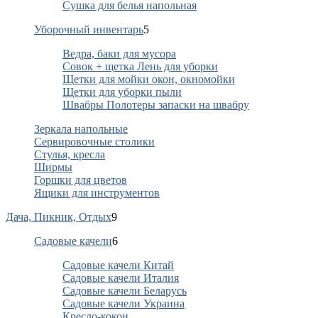
Сушка для белья напольная
Уборочный инвентарь
5
Ведра, баки для мусора
Совок + щетка Лень для уборки
Щетки для мойки окон, окномойки
Щетки для уборки пыли
Швабры Полотеры запаски на швабру
Зеркала напольные
Сервировочные столики
Стулья, кресла
Ширмы
Горшки для цветов
Ящики для инструментов
Дача, Пикник, Отдых
9
Садовые качели
6
Садовые качели Китай
Садовые качели Италия
Садовые качели Беларусь
Садовые качели Украина
Кресло-кокон