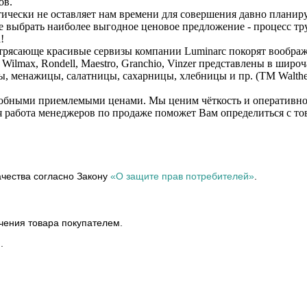
ов.
тически не оставляет нам времени для совершения давно планир
лее выбрать наиболее выгодное ценовое предложение - процесс 
!
трясающе красивые сервизы компании Luminarc покорят воображ
 Wilmax, Rondell, Maestro, Granchio, Vinzer представлены в ши
ы, менажицы, салатницы, сахарницы, хлебницы и пр. (ТМ Walthe
обными приемлемыми ценами. Мы ценим чёткость и оперативност
я работа менеджеров по продаже поможет Вам определиться с то
чества согласно Закону
«О защите прав потребителей»
.
чения товара покупателем.
.