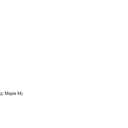
од:
Марія М
)