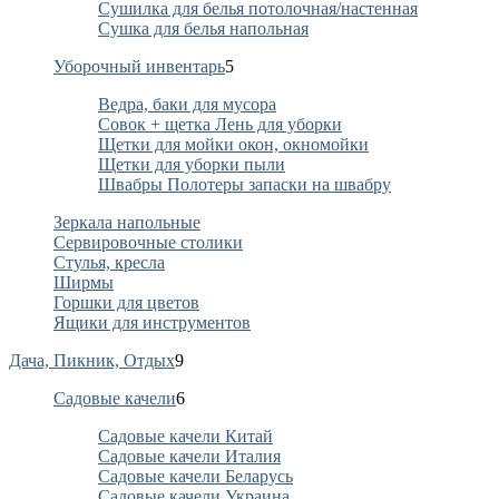
Сушилка для белья потолочная/настенная
Сушка для белья напольная
Уборочный инвентарь
5
Ведра, баки для мусора
Совок + щетка Лень для уборки
Щетки для мойки окон, окномойки
Щетки для уборки пыли
Швабры Полотеры запаски на швабру
Зеркала напольные
Сервировочные столики
Стулья, кресла
Ширмы
Горшки для цветов
Ящики для инструментов
Дача, Пикник, Отдых
9
Садовые качели
6
Садовые качели Китай
Садовые качели Италия
Садовые качели Беларусь
Садовые качели Украина