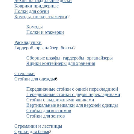
Чехлы на гладильные доски
Коврики придверные
Полки для обуви
Комоды, полки, этажерки
2
Комоды
Полки и этажерки
Раскладушки
Гардероб, органайзер, боксы
2
Сборные шкафы, гардеробы, органайзеры
Ящики контейнеры для хранения
Стеллажи
Стойки для одежды
6
Передвижные стойки с одной перекладиной
Передвижные стойки с двумя перекладинами
Стойки с выдвижными ящиками
Вертикальные вешалки для верхней одежды
Стойки для костюмов
Стойки для зонтов
Стремянки и лестницы
Сушки для белья
2