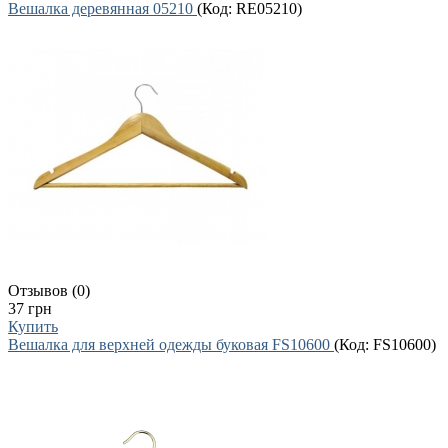
Вешалка деревянная 05210
(Код:
RE05210
)
Отзывов (0)
37 грн
Купить
Вешалка для верхней одежды буковая FS10600
(Код:
FS10600
)