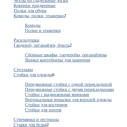
Чехлы на гладильные доски
Коврики придверные
Полки для обуви
Комоды, полки, этажерки
2
Комоды
Полки и этажерки
Раскладушки
Гардероб, органайзер, боксы
2
Сборные шкафы, гардеробы, органайзеры
Ящики контейнеры для хранения
Стеллажи
Стойки для одежды
6
Передвижные стойки с одной перекладиной
Передвижные стойки с двумя перекладинами
Стойки с выдвижными ящиками
Вертикальные вешалки для верхней одежды
Стойки для костюмов
Стойки для зонтов
Стремянки и лестницы
Сушки для белья
2