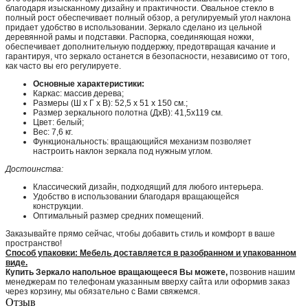
благодаря изысканному дизайну и практичности. Овальное стекло в
полный рост обеспечивает полный обзор, а регулируемый угол наклона
придает удобство в использовании. Зеркало сделано из цельной
деревянной рамы и подставки. Распорка, соединяющая ножки,
обеспечивает дополнительную поддержку, предотвращая качание и
гарантируя, что зеркало останется в безопасности, независимо от того,
как часто вы его регулируете.
Основные характеристики:
Каркас: массив дерева;
Размеры (Ш х Г х В): 52,5 х 51 х 150 см.;
Размер зеркального полотна (ДхВ): 41,5х119 см.
Цвет: белый;
Вес: 7,6 кг.
Функциональность: вращающийся механизм позволяет
настроить наклон зеркала под нужным углом.
Достоинства:
Классический дизайн, подходящий для любого интерьера.
Удобство в использовании благодаря вращающейся
конструкции.
Оптимальный размер средних помещений.
Заказывайте прямо сейчас, чтобы добавить стиль и комфорт в ваше
пространство!
Способ упаковки: Мебель доставляется в разобранном и упакованном
виде.
Купить Зеркало напольное вращающееся Вы можете,
позвонив нашим
менеджерам по телефонам указанным вверху сайта или оформив заказ
через корзину, мы обязательно с Вами свяжемся.
Отзыв