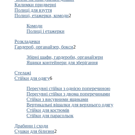
Килимки придверні
Полиці для взуття
Полиці, етажерки, комоди
2
Комоди
Полиці і етажерки
Розкладачки
Гардероб, органайзер, бокси
2
Збірні шафи, гардероби, органайзери
Ящики контейнери для зберігання
Стелажі
Стійки для одягу
6
Пересувні стійки з однією поперечиною
Пересувні стійки з двома поперечинами
Стійки з висувними ящиками
Вертикальні вішалки для верхнього одягу
Стійки для костюмів
Стійки для парасольок
Драбини і сходи
Сушки для білизни
2