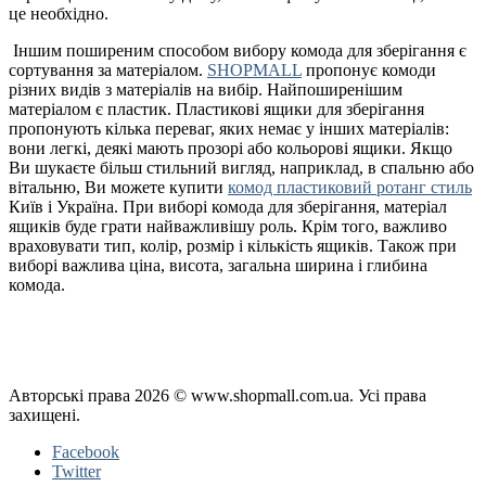
це необхідно.
Іншим поширеним способом вибору комода для зберігання є
сортування за матеріалом.
SHOPMALL
пропонує комоди
різних видів з матеріалів на вибір. Найпоширенішим
матеріалом є пластик. Пластикові ящики для зберігання
пропонують кілька переваг, яких немає у інших матеріалів:
вони легкі, деякі мають прозорі або кольорові ящики. Якщо
Ви шукаєте більш стильний вигляд, наприклад, в спальню або
вітальню, Ви можете купити
комод пластиковий ротанг стиль
Київ і Україна. При виборі комода для зберігання, матеріал
ящиків буде грати найважливішу роль. Крім того, важливо
враховувати тип, колір, розмір і кількість ящиків. Також при
виборі важлива ціна, висота, загальна ширина і глибина
комода.
Політика конфіденційності
Публічна оферта
Повернення і обмін
Авторські права 2026 © www.shopmall.com.ua. Усі права
захищені.
Facebook
Twitter