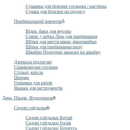
Сушарка для білизни стельова / настінна
Сушка для білизни на підлогу
Прибиральний інвентар
5
Відра, баки для мусора
Совок + щітка Лінь для прибирання
Щітки для миття вікон, вікномийки
Щітки для прибирання пилу
Швабри Полотери запаски на швабру
Дзеркала підлогові
Сервіровочні столики
Стільці, крісла
Ширми
Горщики для квітів
Ящики для інструментів
Дача, Пікнік, Відпочинок
9
Садові гойдалки
6
Садові гойдалки Китай
Садові гойдалки Італія
Садові гойдалки Білорусь