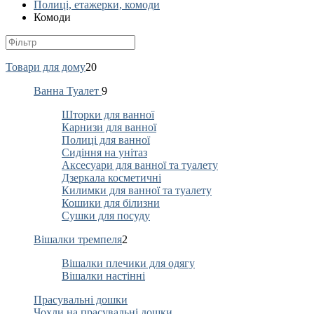
Полиці, етажерки, комоди
Комоди
Товари для дому
20
Ванна Туалет
9
Шторки для ванної
Карнизи для ванної
Полиці для ванної
Сидіння на унітаз
Аксесуари для ванної та туалету
Дзеркала косметичні
Килимки для ванної та туалету
Кошики для білизни
Сушки для посуду
Вішалки тремпеля
2
Вішалки плечики для одягу
Вішалки настінні
Прасувальні дошки
Чохли на прасувальні дошки