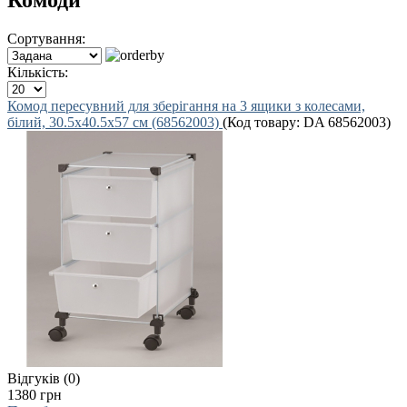
Комоди
Сортування:
Кількість:
Комод пересувний для зберігання на 3 ящики з колесами,
білий, 30.5х40.5х57 см (68562003)
(Код товару:
DA 68562003
)
Відгуків (0)
1380 грн