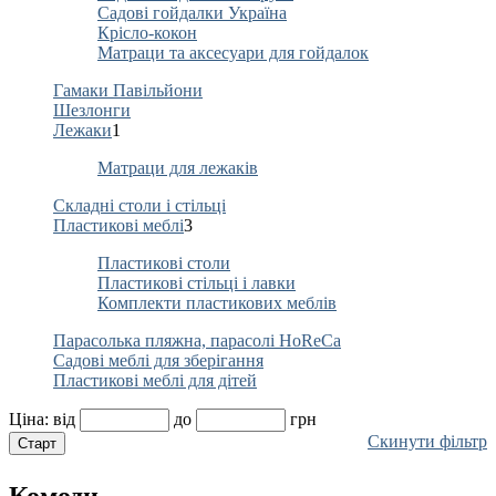
Садові гойдалки Україна
Крісло-кокон
Матраци та аксесуари для гойдалок
Гамаки Павільйони
Шезлонги
Лежаки
1
Матраци для лежаків
Складні столи і стільці
Пластикові меблі
3
Пластикові столи
Пластикові стільці і лавки
Комплекти пластикових меблів
Парасолька пляжна, парасолі HoReCa
Садові меблі для зберігання
Пластикові меблі для дітей
Ціна:
від
до
грн
Скинути фільтр