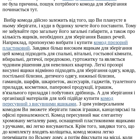
не була причина, пошук потрібного комода для зберігання
починається тут.
Вибір комода дійсно залежить від того, що Ви плануєте в
ньому зберігати, і куди в будинку хочете його поставити. Тому
не забувайте про загальну його загальні габарити, а також про
кількість ящиків, необхідних для зберігання Ваших речей.
Наприклад, пропонуємо вибрати і купити
комод прозорий
пластиковий
. Завдяки більш високим ящикам для зберігання
цей комод підходить для спальні, вітальні, гостьової кімнати,
вбиральні, дитячої, передпокою, гуртожитку та являється
чудовим рішенняя для невеликих квартир. Легкі прозорі
висувні ящики відмінно підходять для зберігання одягу, ковдр,
постільної білизни, дитячого одягу, нижньої білизни,
гаманців, шарфів, шкарпеток, аксесуарів, гаджетів, туалетного
приладдя, косметики, паперової продукції, іграшок,
в'язального приладдя і побутових дрібниць. А для зберігання і
організації матеріалів для хобі підійде купити
комод
пересувний з висувними ящиками
. З цим універсальним
комодом Ви зможете зберігати також іграшки, канцелярські та
офісні приналежності. Комод пересувний має елегантну
хромовану металеву раму, оснащений пластиковими ящиками
з ручками, які легко висуваються. Крім того, завдяки того, що
до комплекту входять коліщатка, комод можна легко
переміщати по Всьому дому, а потім фіксувати на місці, коли