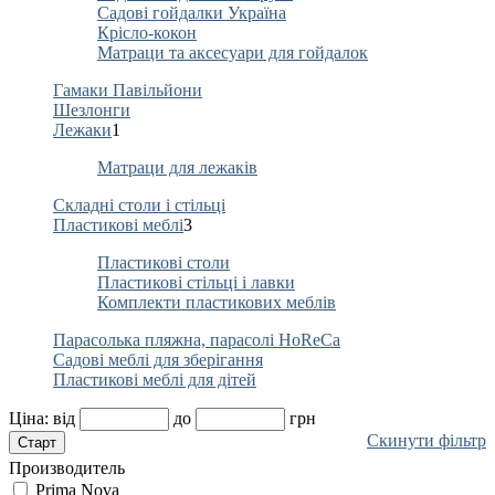
Садові гойдалки Україна
Крісло-кокон
Матраци та аксесуари для гойдалок
Гамаки Павільйони
Шезлонги
Лежаки
1
Матраци для лежаків
Складні столи і стільці
Пластикові меблі
3
Пластикові столи
Пластикові стільці і лавки
Комплекти пластикових меблів
Парасолька пляжна, парасолі HoReCa
Садові меблі для зберігання
Пластикові меблі для дітей
Ціна:
від
до
грн
Скинути фільтр
Производитель
Prima Nova