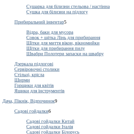
Сушарка для білизни стельова / настінна
Сушка для білизни на підлогу
Прибиральний інвентар
5
Відра, баки для мусора
Совок + щітка Лінь для прибирання
Щітки для миття вікон, вікномийки
Щітки для прибирання пилу
Швабри Полотери запаски на швабру
Дзеркала підлогові
Сервіровочні столики
Стільці, крісла
Ширми
Горщики для квітів
Ящики для інструментів
Дача, Пікнік, Відпочинок
9
Садові гойдалки
6
Садові гойдалки Китай
Садові гойдалки Італія
Садові гойдалки Білорусь