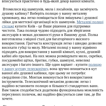
вписуються практично в будь-який декор ванної кімнати.
Втомилися від шампунів, мила і лосьйонів, що засмічують
душову кабінку? Виберіть полицю у ванну металеву
хромовану, яка легко поміщається біля змішувача і душової
лійки для миттєвої організації всіх шампунів.
Металеві полиці
стелажі
купити Київ - це Ваше рішення для підтримки
чистоти. Така полиця чудово підходить для зберігання
аксесуарів в межах досяжності руки в Вашому душі. Полка
виготовлена ​​з міцної сталі для багаторічного якісного
використання. Гратчаста конструкція легко і швидко дозволяє
висихати губці та милу. Металеві полиці у ванну відмінно
підходять для використання у ванній кімнаті, кухні, душовій
кабіні або пральні. На них можна розміщувати мило, скребки,
посудомийні щітки, бритви, губки, шампуні, невеликі
аксесуари і багато іншого. Ще один варіант - купити
полицю
у ванну кутову телескопічну
, вона зручно впишеться в кут
ванної або душової кабінки, при цьому не потребує
свердління стін. Монтаж виконується без використання
інструментів. Телескопічний механізм дозволяє легко і
надійно встановити полицю в більшості стандартних ванн.
Вам також сподобається додаткова функціональна можливість
пересувних поличок, які надійно фіксуються саме там, де Ви
хочете.