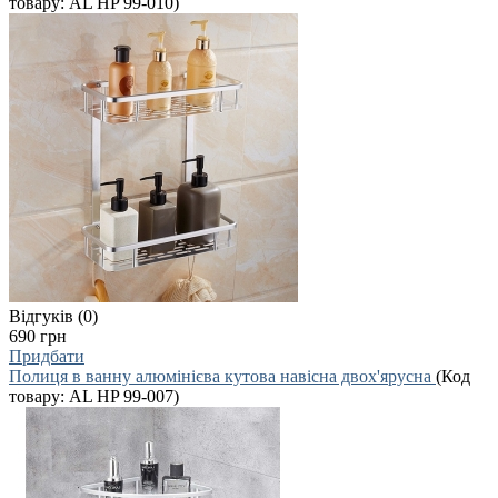
товару:
AL HP 99-010
)
Відгуків (0)
690 грн
Придбати
Полиця в ванну алюмінієва кутова навісна двох'ярусна
(Код
товару:
AL HP 99-007
)