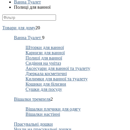
Ванна Туалет
Полиці для ванної
Товари для дому
20
Ванна Туалет
9
Шторки для ванної
Карнизи для ванної
Полиці для ванної
Сидіння на унітаз
Аксесуари для ванної та туалету
Дзеркала косметичні
Килимки для ванної та туалету
Кошики для білизни
Сушки для посуду
Вішалки тремпеля
2
Вішалки плечики для одягу
Вішалки настінні
Прасувальні дошки
Чохли на прасувальні дошки