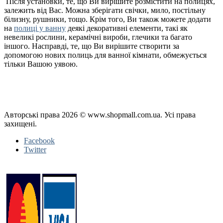
Після установки, те, що Ви вирішите розмістити на полицях,
залежить від Вас. Можна зберігати свічки, мило, постільну
білизну, рушники, тощо. Крім того, Ви також можете додати
на
полиці у ванну
деякі декоративні елементи, такі як
невеликі рослини, керамічні вироби, глечики та багато
іншого. Насправді, те, що Ви вирішите створити за
допомогою нових полиць для ванної кімнати, обмежується
тільки Вашою уявою.
Політика конфіденційності
Публічна оферта
Повернення і обмін
Авторські права 2026 © www.shopmall.com.ua. Усі права
захищені.
Facebook
Twitter