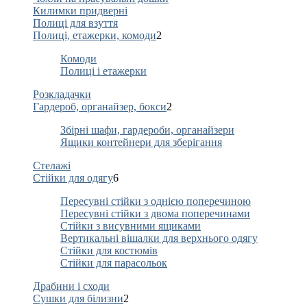
Килимки придверні
Полиці для взуття
Полиці, етажерки, комоди
2
Комоди
Полиці і етажерки
Розкладачки
Гардероб, органайзер, бокси
2
Збірні шафи, гардероби, органайзери
Ящики контейнери для зберігання
Стелажі
Стійки для одягу
6
Пересувні стійки з однією поперечиною
Пересувні стійки з двома поперечинами
Стійки з висувними ящиками
Вертикальні вішалки для верхнього одягу
Стійки для костюмів
Стійки для парасольок
Драбини і сходи
Сушки для білизни
2