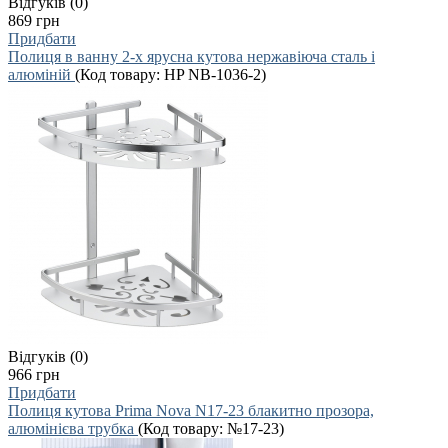
Відгуків (0)
869 грн
Придбати
Полиця в ванну 2-х ярусна кутова нержавіюча сталь і
алюміній
(Код товару:
HP NB-1036-2
)
Відгуків (0)
966 грн
Придбати
Полиця кутова Prima Nova N17-23 блакитно прозора,
алюмінієва трубка
(Код товару:
№17-23
)