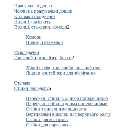
Прасувальні дошки
Чохли на прасувальні дошки
Килимки придверні
Полиці для взуття
Полиці, етажерки, комоди
2
Комоди
Полиці і етажерки
Розкладачки
Гардероб, органайзер, бокси
2
Збірні шафи, гардероби, органайзери
Ящики контейнери для зберігання
Стелажі
Стійки для одягу
6
Пересувні стійки з однією поперечиною
Пересувні стійки з двома поперечинами
Стійки з висувними ящиками
Вертикальні вішалки для верхнього одягу
Стійки для костюмів
Стійки для парасольок