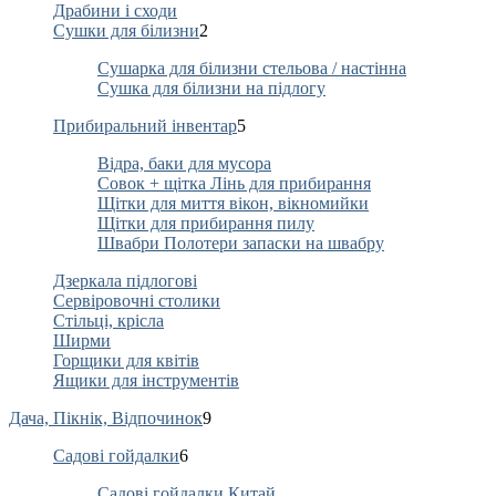
Драбини і сходи
Сушки для білизни
2
Сушарка для білизни стельова / настінна
Сушка для білизни на підлогу
Прибиральний інвентар
5
Відра, баки для мусора
Совок + щітка Лінь для прибирання
Щітки для миття вікон, вікномийки
Щітки для прибирання пилу
Швабри Полотери запаски на швабру
Дзеркала підлогові
Сервіровочні столики
Стільці, крісла
Ширми
Горщики для квітів
Ящики для інструментів
Дача, Пікнік, Відпочинок
9
Садові гойдалки
6
Садові гойдалки Китай