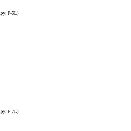
ару:
F-5L
)
ару:
F-7L
)