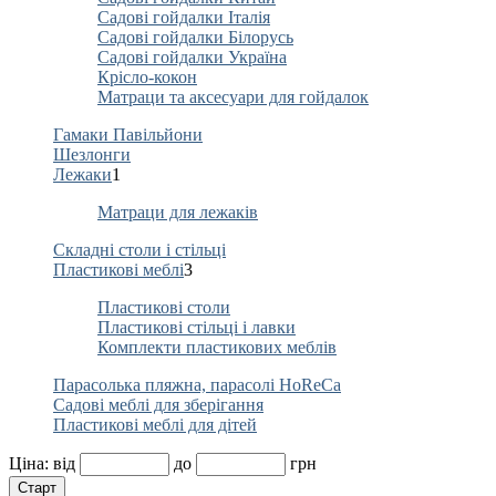
Садові гойдалки Італія
Садові гойдалки Білорусь
Садові гойдалки Україна
Крісло-кокон
Матраци та аксесуари для гойдалок
Гамаки Павільйони
Шезлонги
Лежаки
1
Матраци для лежаків
Складні столи і стільці
Пластикові меблі
3
Пластикові столи
Пластикові стільці і лавки
Комплекти пластикових меблів
Парасолька пляжна, парасолі HoReCa
Садові меблі для зберігання
Пластикові меблі для дітей
Ціна:
від
до
грн