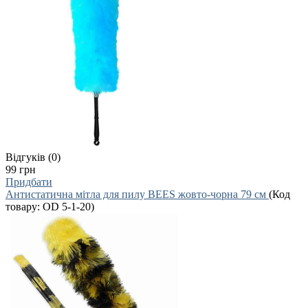
Відгуків (0)
99 грн
Придбати
Антистатична мітла для пилу BEES жовто-чорна 79 см
(Код
товару:
OD 5-1-20
)