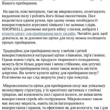
Вашого прибирання.
На щастя, нові матеріали, такі як мікроволокно, полегшують
видалення пилу і роблять його більш екологічним. Пил
видаляється одним рухом, при цьому немає необхідності
використовувати агресивні хімікати і не залишає слідів.
SHOPMALL допоможе виграти війну з пилом, вибрати і
купити щітку для прибирання пилу онлайн
. Читайте далі, щоб
дізнатися, як за допомогою щітки для пилу можна поліпшити
процес прибирання.
Традиційно для прибирання пилу з меблів і речей
використовувалися натуральні щітки з бавовни, пір'я і вовни.
Однак вовна і пір'я, як продукти тваринного походження,
можуть бути більш дорогими і менш стійкими, ніж штучні
щітки для прибирання пилу, вони також можуть містити
алергени. Ви хочете купити щітку для прибирання пилу?
Розглянемо на що слід звернути увагу при покупці.
Мікроволокниста щітки для прибирання пилу має унікальну
молекулярну структуру, у їх крихітних щетинках є глибокі
тріщини, які вловлюють пил і краплі вологи, не вимагаючи
використання спреїв або полірування. Мікроволокно також
має високу міцність, навіть після багаторазового
використання і прання, та ефективне як для вологого, так і для