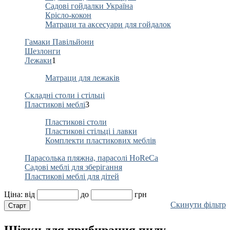
Садові гойдалки Україна
Крісло-кокон
Матраци та аксесуари для гойдалок
Гамаки Павільйони
Шезлонги
Лежаки
1
Матраци для лежаків
Складні столи і стільці
Пластикові меблі
3
Пластикові столи
Пластикові стільці і лавки
Комплекти пластикових меблів
Парасолька пляжна, парасолі HoReCa
Садові меблі для зберігання
Пластикові меблі для дітей
Ціна:
від
до
грн
Скинути фільтр