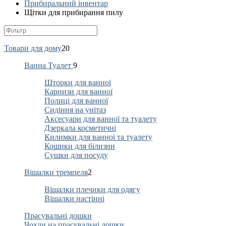
Прибиральний інвентар
Щітки для прибирання пилу
Товари для дому
20
Ванна Туалет
9
Шторки для ванної
Карнизи для ванної
Полиці для ванної
Сидіння на унітаз
Аксесуари для ванної та туалету
Дзеркала косметичні
Килимки для ванної та туалету
Кошики для білизни
Сушки для посуду
Вішалки тремпеля
2
Вішалки плечики для одягу
Вішалки настінні
Прасувальні дошки
Чохли на прасувальні дошки