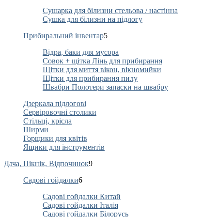
Сушарка для білизни стельова / настінна
Сушка для білизни на підлогу
Прибиральний інвентар
5
Відра, баки для мусора
Совок + щітка Лінь для прибирання
Щітки для миття вікон, вікномийки
Щітки для прибирання пилу
Швабри Полотери запаски на швабру
Дзеркала підлогові
Сервіровочні столики
Стільці, крісла
Ширми
Горщики для квітів
Ящики для інструментів
Дача, Пікнік, Відпочинок
9
Садові гойдалки
6
Садові гойдалки Китай
Садові гойдалки Італія
Садові гойдалки Білорусь