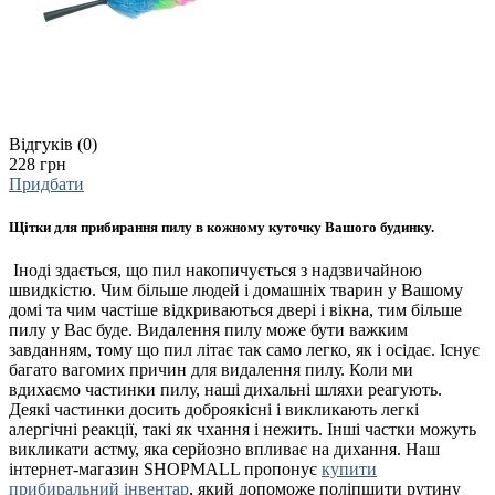
Відгуків (0)
228 грн
Придбати
Щітки для прибирання пилу в кожному куточку Вашого будинку.
Іноді здається, що пил накопичується з надзвичайною
швидкістю. Чим більше людей і домашніх тварин у Вашому
домі та чим частіше відкриваються двері і вікна, тим більше
пилу у Вас буде. Видалення пилу може бути важким
завданням, тому що пил літає так само легко, як і осідає. Існує
багато вагомих причин для видалення пилу. Коли ми
вдихаємо частинки пилу, наші дихальні шляхи реагують.
Деякі частинки досить доброякісні і викликають легкі
алергічні реакції, такі як чхання і нежить. Інші частки можуть
викликати астму, яка серйозно впливає на дихання. Наш
інтернет-магазин SHOPMALL пропонує
купити
прибиральний інвентар
, який допоможе поліпшити рутину