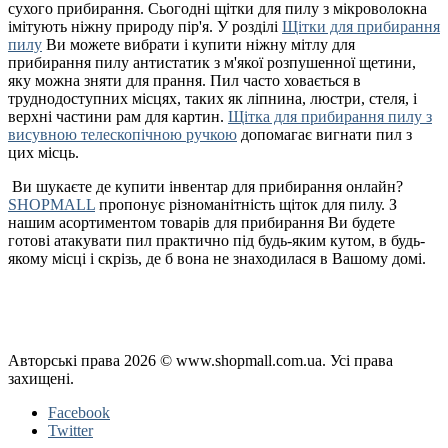
сухого прибирання. Сьогодні щітки для пилу з мікроволокна
імітують ніжну природу пір'я. У розділі
Щітки для прибирання
пилу
Ви можете вибрати і купити ніжну мітлу для
прибирання пилу антистатик з м'якої розпушенної щетини,
яку можна зняти для прання. Пил часто ховається в
труднодоступних місцях, таких як ліпнина, люстри, стеля, і
верхні частини рам для картин.
Щітка для прибирання пилу з
висувною телескопічною ручкою
допомагає вигнати пил з
цих місць.
Ви шукаєте де купити інвентар для прибирання онлайн?
SHOPMALL
пропонує різноманітність щіток для пилу. З
нашим асортиментом товарів для прибирання Ви будете
готові атакувати пил практично під будь-яким кутом, в будь-
якому місці і скрізь, де б вона не знаходилася в Вашому домі.
Політика конфіденційності
Публічна оферта
Повернення і обмін
Авторські права 2026 © www.shopmall.com.ua. Усі права
захищені.
Facebook
Twitter