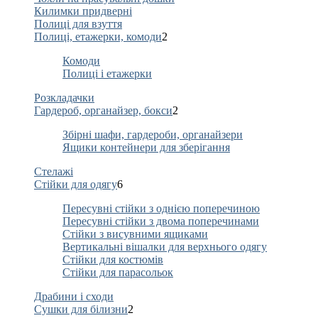
Килимки придверні
Полиці для взуття
Полиці, етажерки, комоди
2
Комоди
Полиці і етажерки
Розкладачки
Гардероб, органайзер, бокси
2
Збірні шафи, гардероби, органайзери
Ящики контейнери для зберігання
Стелажі
Стійки для одягу
6
Пересувні стійки з однією поперечиною
Пересувні стійки з двома поперечинами
Стійки з висувними ящиками
Вертикальні вішалки для верхнього одягу
Стійки для костюмів
Стійки для парасольок
Драбини і сходи
Сушки для білизни
2