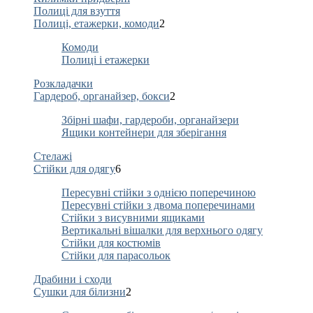
Полиці для взуття
Полиці, етажерки, комоди
2
Комоди
Полиці і етажерки
Розкладачки
Гардероб, органайзер, бокси
2
Збірні шафи, гардероби, органайзери
Ящики контейнери для зберігання
Стелажі
Стійки для одягу
6
Пересувні стійки з однією поперечиною
Пересувні стійки з двома поперечинами
Стійки з висувними ящиками
Вертикальні вішалки для верхнього одягу
Стійки для костюмів
Стійки для парасольок
Драбини і сходи
Сушки для білизни
2