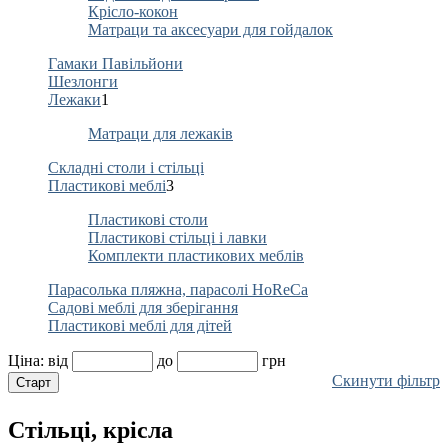
Крісло-кокон
Матраци та аксесуари для гойдалок
Гамаки Павільйони
Шезлонги
Лежаки
1
Матраци для лежаків
Складні столи і стільці
Пластикові меблі
3
Пластикові столи
Пластикові стільці і лавки
Комплекти пластикових меблів
Парасолька пляжна, парасолі HoReCa
Садові меблі для зберігання
Пластикові меблі для дітей
Ціна:
від
до
грн
Скинути фільтр
Стільці, крісла