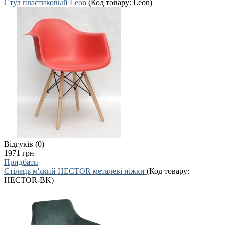
Стул пластиковый Leon
(Код товару:
Leon
)
Відгуків (0)
1971 грн
Придбати
Стілець м'який HECTOR металеві ніжки
(Код товару:
HECTOR-BK
)