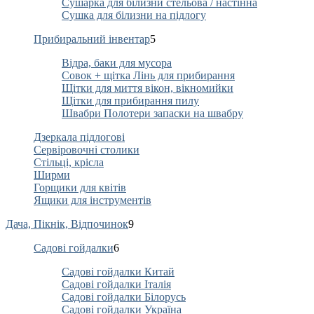
Сушарка для білизни стельова / настінна
Сушка для білизни на підлогу
Прибиральний інвентар
5
Відра, баки для мусора
Совок + щітка Лінь для прибирання
Щітки для миття вікон, вікномийки
Щітки для прибирання пилу
Швабри Полотери запаски на швабру
Дзеркала підлогові
Сервіровочні столики
Стільці, крісла
Ширми
Горщики для квітів
Ящики для інструментів
Дача, Пікнік, Відпочинок
9
Садові гойдалки
6
Садові гойдалки Китай
Садові гойдалки Італія
Садові гойдалки Білорусь
Садові гойдалки Україна