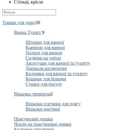
Стільці, крісла
Товари для дому
20
Ванна Туалет
9
Шторки для ванної
Карнизи для ванної
Полиці для ванної
Сидіння на унітаз
Аксесуари для ванної та туалету
Дзеркала косметичні
Килимки для ванної та туалету
Кошики для білизни
Сушки для посуду
Вішалки тремпеля
2
Вішалки плечики для одягу
Вішалки настінні
Прасувальні дошки
Чохли на прасувальні дошки
Килимки придверні