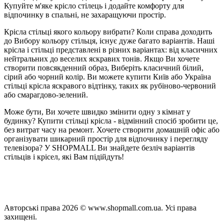
Купуйте м'яке крісло стілець і додайте комфорту для
відпочинку в спальні, не захаращуючи простір.
Крісла стільці якого кольору вибрати? Коли справа доходить
до Вибору кольору стільця, існує дуже багато варіантів. Наші
крісла і стільці представлені в різних варіантах: від класичних
нейтральних до веселих яскравих тонів. Якщо Ви хочете
створити повсякденний образ, Виберіть класичний білий,
сірий або чорний колір. Ви можете купити Київ або Україна
стільці крісла яскравого відтінку, таких як рубіново-червоний
або смарагдово-зелений.
Може бути, Ви хочете швидко змінити одну з кімнат у
будинку? Купити стільці крісла - відмінний спосіб зробити це,
без витрат часу на ремонт. Хочете створити домашній офіс або
організувати шикарний простір для відпочинку і перегляду
телевізора? У SHOPMALL Ви знайдете безліч варіантів
стільців і крісел, які Вам підійдуть!
Політика конфіденційності
Публічна оферта
Повернення і обмін
Авторські права 2026 © www.shopmall.com.ua. Усі права
захищені.